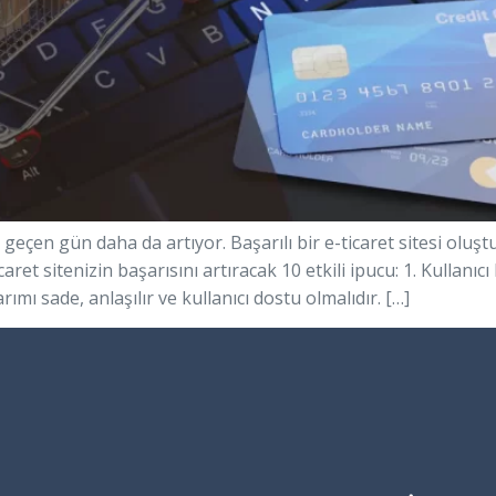
r geçen gün daha da artıyor. Başarılı bir e-ticaret sitesi ol
icaret sitenizin başarısını artıracak 10 etkili ipucu: 1. Kullan
rımı sade, anlaşılır ve kullanıcı dostu olmalıdır. […]