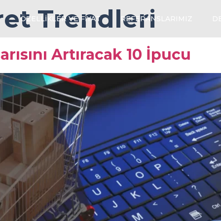
ret Trendleri
L
ÖZELLIKLER VE FIYAT
REFERANSLARIMIZ
D
arısını Artıracak 10 İpucu