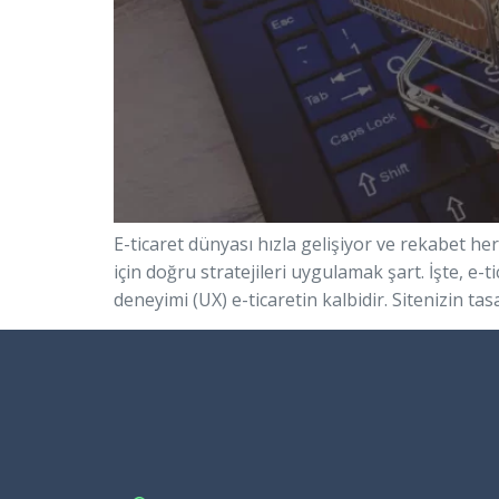
E-ticaret dünyası hızla gelişiyor ve rekabet he
için doğru stratejileri uygulamak şart. İşte, e-t
deneyimi (UX) e-ticaretin kalbidir. Sitenizin tasa