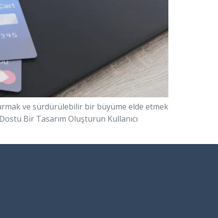
uşturmak ve sürdürülebilir bir büyüme elde etmek
ıcı Dostu Bir Tasarım Oluşturun Kullanıcı