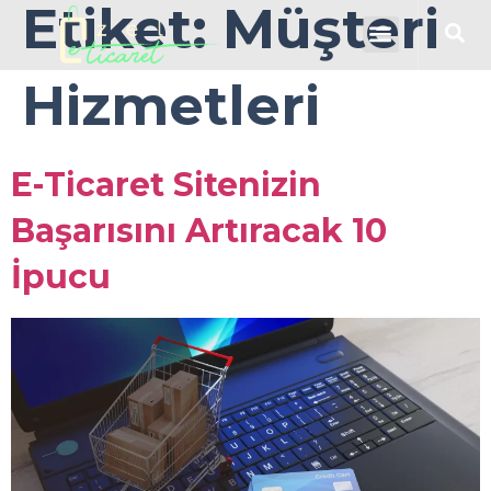
Etiket:
Müşteri
Hizmetleri
E-Ticaret Sitenizin
Başarısını Artıracak 10
İpucu